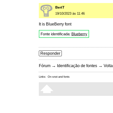
BertT
19/10/2023 às 11:46
It is BlueBerry font
Fonte identificada:
Blueberry
Responder
→
→
Fórum
Identificação de fontes
Volta
Links:
On snot and fonts