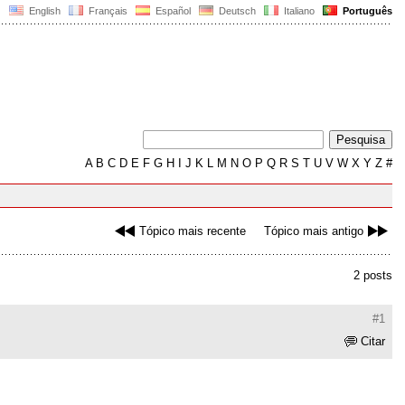
English
Français
Español
Deutsch
Italiano
Português
A
B
C
D
E
F
G
H
I
J
K
L
M
N
O
P
Q
R
S
T
U
V
W
X
Y
Z
#
Tópico mais recente
Tópico mais antigo
2 posts
#1
Citar