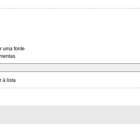
r uma fonte
mentas
r à lista