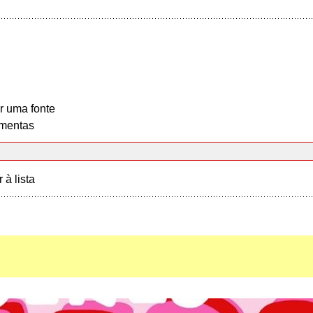
r uma fonte
mentas
r à lista