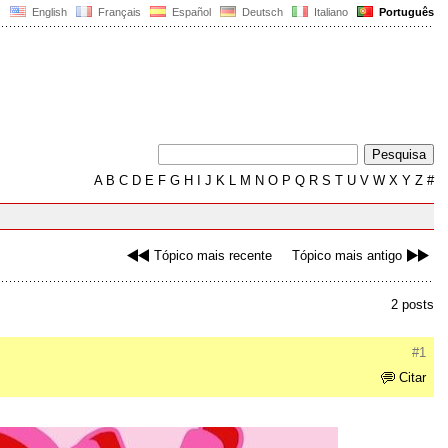
English
Français
Español
Deutsch
Italiano
Português
A
B
C
D
E
F
G
H
I
J
K
L
M
N
O
P
Q
R
S
T
U
V
W
X
Y
Z
#
Tópico mais recente
Tópico mais antigo
2 posts
#1
Citar