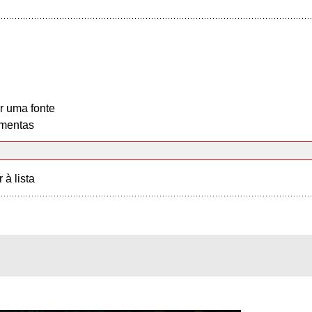
r uma fonte
mentas
r à lista