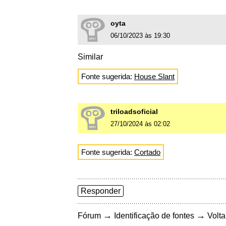
oyta
06/10/2023 às 19:30
Similar
Fonte sugerida:
House Slant
triloadsoficial
27/10/2024 às 02:02
Fonte sugerida:
Cortado
Responder
→
→
Fórum
Identificação de fontes
Volta