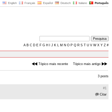
English
Français
Español
Deutsch
Italiano
Português
A
B
C
D
E
F
G
H
I
J
K
L
M
N
O
P
Q
R
S
T
U
V
W
X
Y
Z
#
Tópico mais recente
Tópico mais antigo
3 posts
#1
Citar