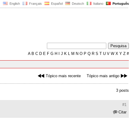
English
Français
Español
Deutsch
Italiano
Português
A
B
C
D
E
F
G
H
I
J
K
L
M
N
O
P
Q
R
S
T
U
V
W
X
Y
Z
#
Tópico mais recente
Tópico mais antigo
3 posts
#1
Citar