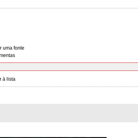
r uma fonte
mentas
r à lista