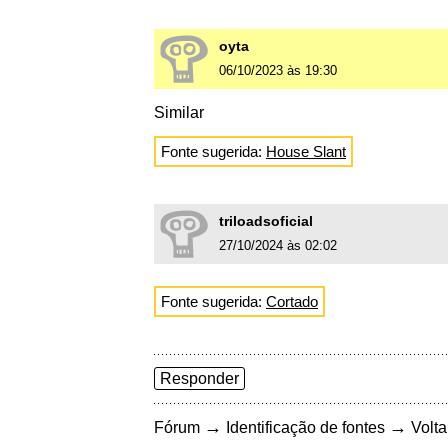
oyta
06/10/2023 às 19:30
Similar
Fonte sugerida:
House Slant
triloadsoficial
27/10/2024 às 02:02
Fonte sugerida:
Cortado
Responder
→
→
Fórum
Identificação de fontes
Volta