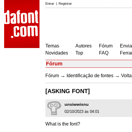
Entrar
|
Registrar
Temas
Autores
Fórum
Envia
Novidades
Top
FAQ
Ferra
Fórum
→
→
Fórum
Identificação de fontes
Volta
[ASKING FONT]
unsiwwisnu
02/10/2023 às 04:01
What is the font?