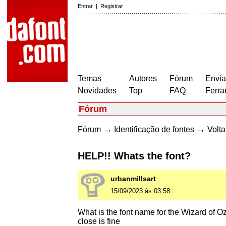
Entrar
|
Registrar
Temas
Autores
Fórum
Envia
Novidades
Top
FAQ
Ferra
Fórum
→
→
Fórum
Identificação de fontes
Volta
HELP!! Whats the font?
urbanmillsart
15/09/2023 às 03:58
What is the font name for the Wizard of Oz
close is fine