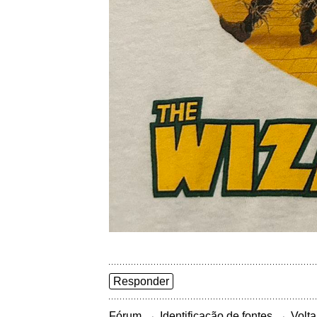
Responder
→
→
Fórum
Identificação de fontes
Volta