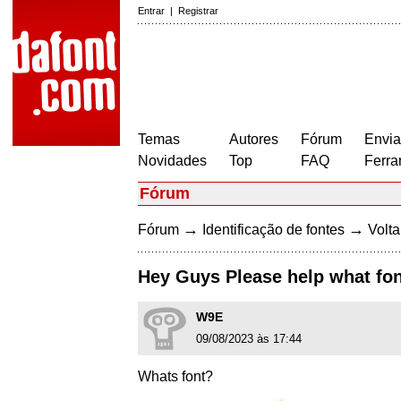
Entrar
|
Registrar
Temas
Autores
Fórum
Envia
Novidades
Top
FAQ
Ferra
Fórum
→
→
Fórum
Identificação de fontes
Volta
Hey Guys Please help what font
W9E
09/08/2023 às 17:44
Whats font?