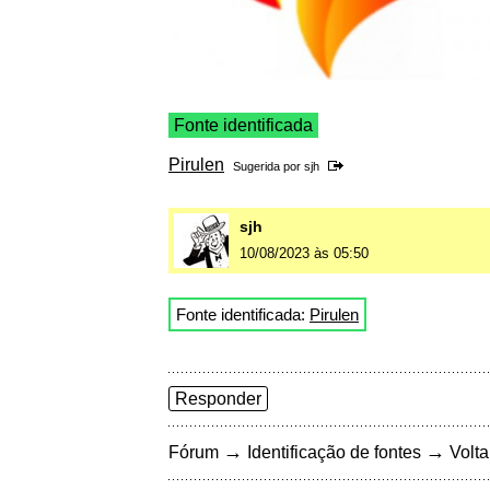
Fonte identificada
Pirulen
Sugerida por
sjh
sjh
10/08/2023 às 05:50
Fonte identificada:
Pirulen
Responder
→
→
Fórum
Identificação de fontes
Volta