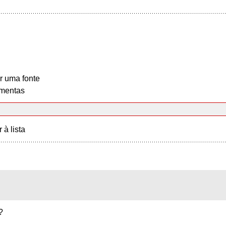
r uma fonte
mentas
r à lista
?