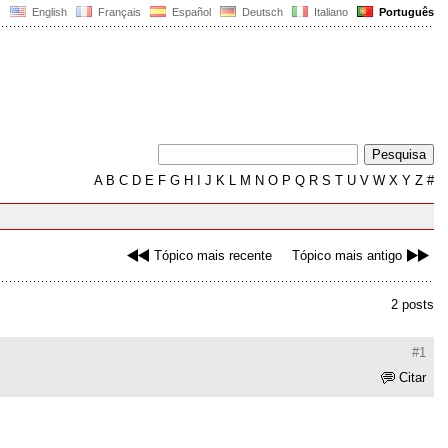
English
Français
Español
Deutsch
Italiano
Português
A
B
C
D
E
F
G
H
I
J
K
L
M
N
O
P
Q
R
S
T
U
V
W
X
Y
Z
#
Tópico mais recente
Tópico mais antigo
2 posts
#1
Citar