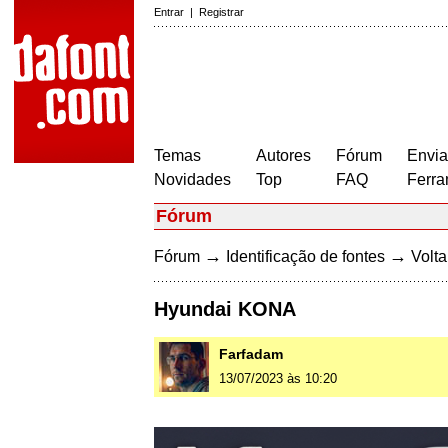
Entrar
|
Registrar
Temas
Autores
Fórum
Envia
Novidades
Top
FAQ
Ferra
Fórum
→
→
Fórum
Identificação de fontes
Volta
Hyundai KONA
Farfadam
13/07/2023 às 10:20