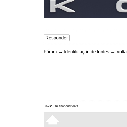
Responder
→
→
Fórum
Identificação de fontes
Volta
Links:
On snot and fonts