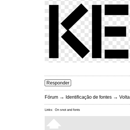
Responder
→
→
Fórum
Identificação de fontes
Volta
Links:
On snot and fonts