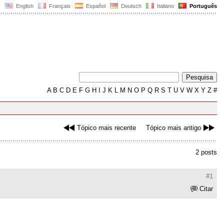
English
Français
Español
Deutsch
Italiano
Português
A
B
C
D
E
F
G
H
I
J
K
L
M
N
O
P
Q
R
S
T
U
V
W
X
Y
Z
#
Tópico mais recente
Tópico mais antigo
2 posts
#1
Citar