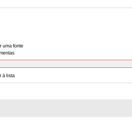
r uma fonte
mentas
r à lista