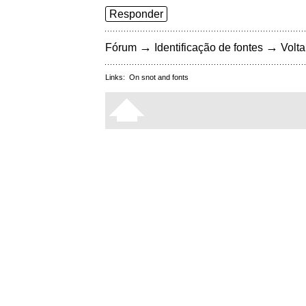
Responder
→
→
Fórum
Identificação de fontes
Volta
Links:
On snot and fonts