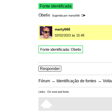
Fonte identificada
Obelix
Sugerida por
marty666
marty666
02/02/2023 às 15:48
Fonte identificada: Obelix
Responder
→
→
Fórum
Identificação de fontes
Volta
Links:
On snot and fonts