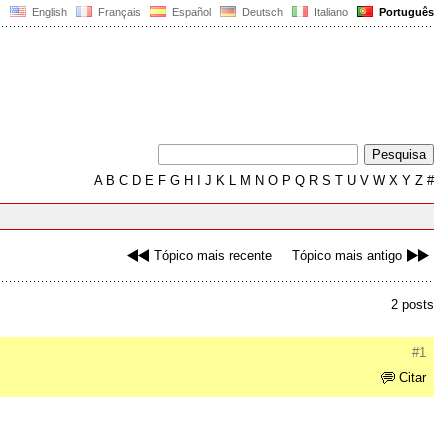
English
Français
Español
Deutsch
Italiano
Português
A
B
C
D
E
F
G
H
I
J
K
L
M
N
O
P
Q
R
S
T
U
V
W
X
Y
Z
#
Tópico mais recente
Tópico mais antigo
2 posts
#1
Citar