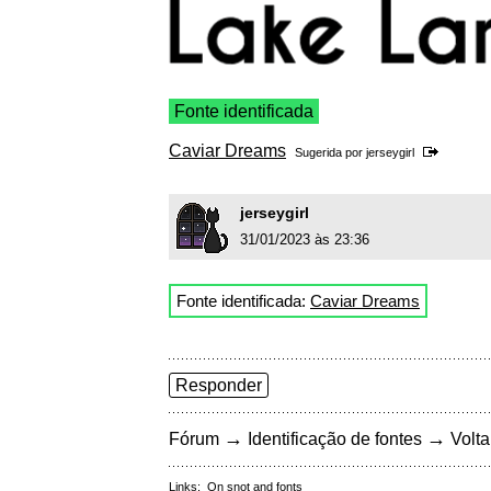
Fonte identificada
Caviar Dreams
Sugerida por
jerseygirl
jerseygirl
31/01/2023 às 23:36
Fonte identificada:
Caviar Dreams
Responder
→
→
Fórum
Identificação de fontes
Volta
Links:
On snot and fonts