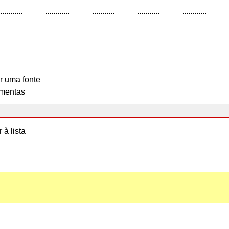
r uma fonte
mentas
r à lista