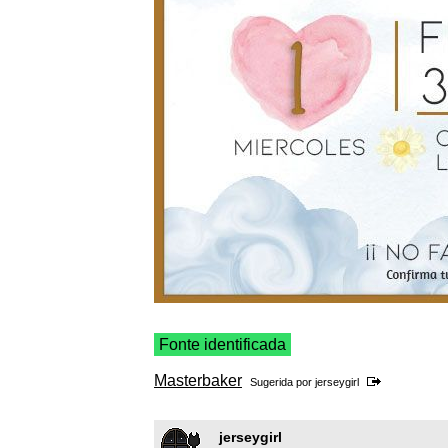
Fonte identificada
Masterbaker
Sugerida por
jerseygirl
jerseygirl