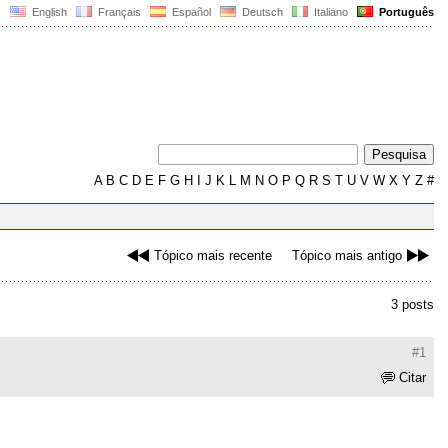
English
Français
Español
Deutsch
Italiano
Português
A
B
C
D
E
F
G
H
I
J
K
L
M
N
O
P
Q
R
S
T
U
V
W
X
Y
Z
#
Tópico mais recente
Tópico mais antigo
3 posts
#1
Citar