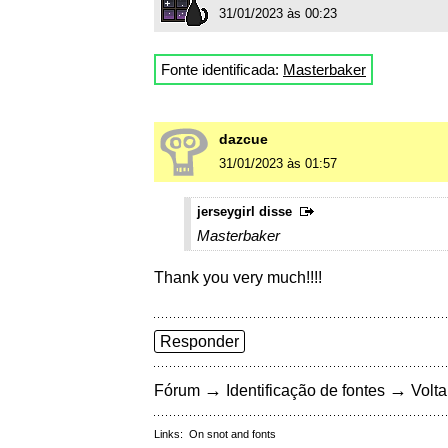
31/01/2023 às 00:23
Fonte identificada:
Masterbaker
dazcue
31/01/2023 às 01:57
jerseygirl disse
Masterbaker
Thank you very much!!!!
Responder
→
→
Fórum
Identificação de fontes
Volta
Links:
On snot and fonts