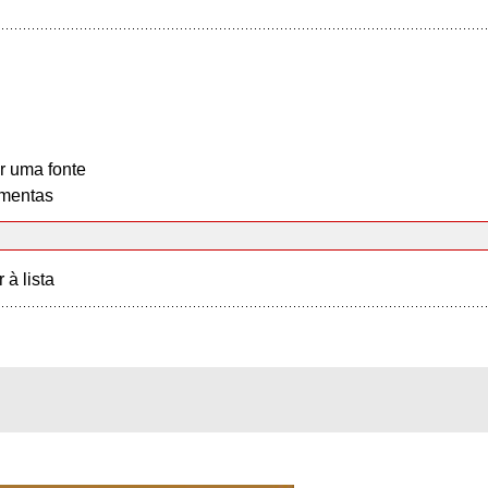
r uma fonte
mentas
r à lista