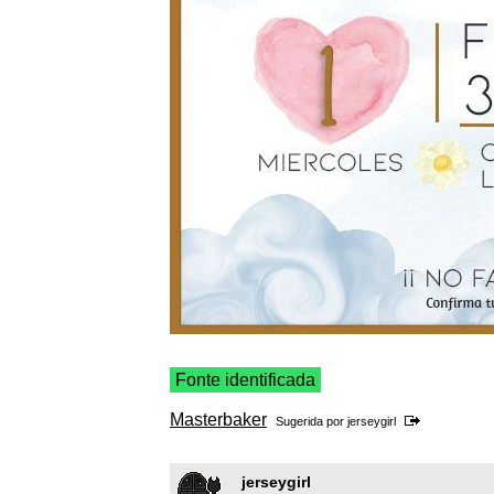
Fonte identificada
Masterbaker
Sugerida por
jerseygirl
jerseygirl