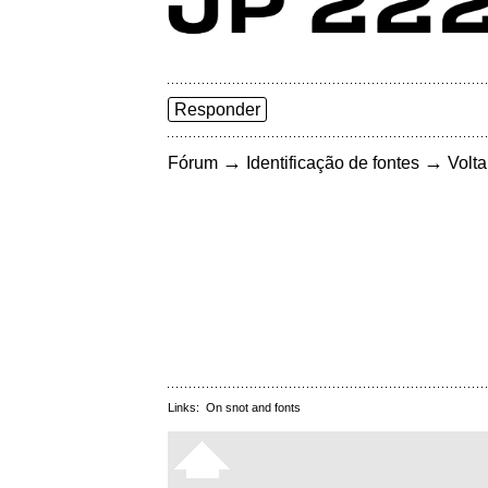
Responder
→
→
Fórum
Identificação de fontes
Volta
Links:
On snot and fonts