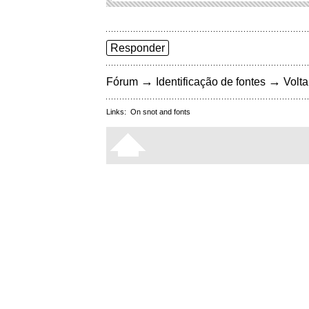
Responder
→
→
Fórum
Identificação de fontes
Volta
Links:
On snot and fonts