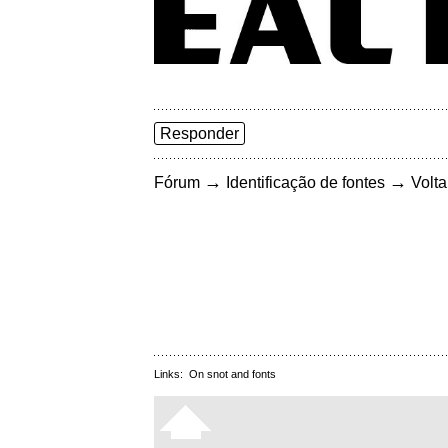
Responder
→
→
Fórum
Identificação de fontes
Volta
Links:
On snot and fonts