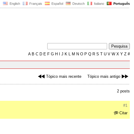
English
Français
Español
Deutsch
Italiano
Português
A
B
C
D
E
F
G
H
I
J
K
L
M
N
O
P
Q
R
S
T
U
V
W
X
Y
Z
#
Tópico mais recente
Tópico mais antigo
2 posts
#1
Citar