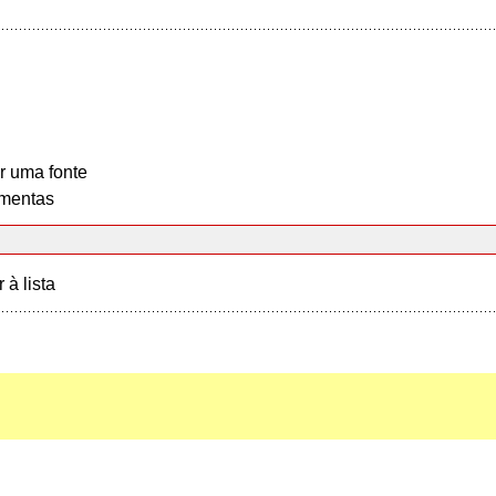
r uma fonte
mentas
r à lista