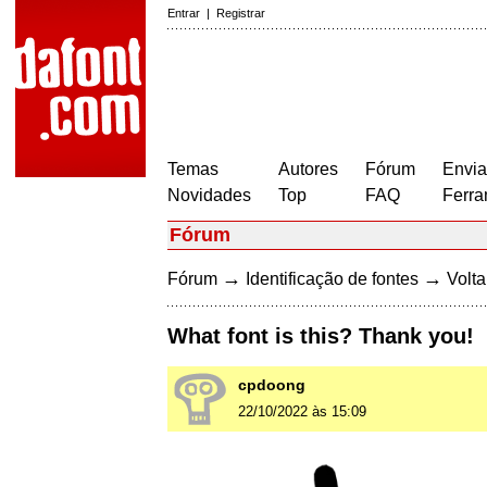
Entrar
|
Registrar
Temas
Autores
Fórum
Envia
Novidades
Top
FAQ
Ferra
Fórum
→
→
Fórum
Identificação de fontes
Volta
What font is this? Thank you!
cpdoong
22/10/2022 às 15:09