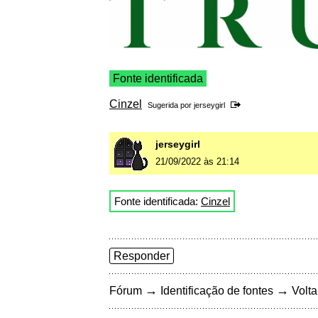
Fonte identificada
Cinzel
Sugerida por
jerseygirl
jerseygirl
21/09/2022 às 21:14
Fonte identificada:
Cinzel
Responder
→
→
Fórum
Identificação de fontes
Volta