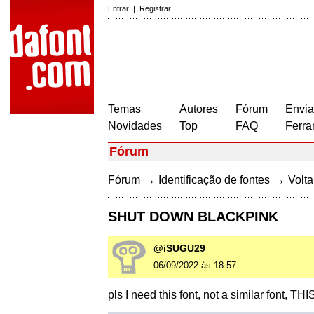
Entrar
|
Registrar
Temas
Autores
Fórum
Envia
Novidades
Top
FAQ
Ferra
Fórum
→
→
Fórum
Identificação de fontes
Volta
SHUT DOWN BLACKPINK
@iSUGU29
06/09/2022 às 18:57
pls I need this font, not a similar font, T