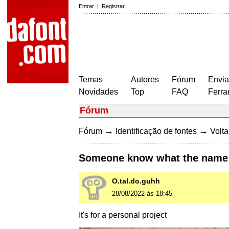
Entrar
|
Registrar
Temas
Autores
Fórum
Envia
Novidades
Top
FAQ
Ferra
Fórum
→
→
Fórum
Identificação de fontes
Volta
Someone know what the name o
O.tal.do.guhh
28/08/2022 às 18:45
It's for a personal project