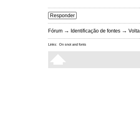
Responder
→
→
Fórum
Identificação de fontes
Volta
Links:
On snot and fonts