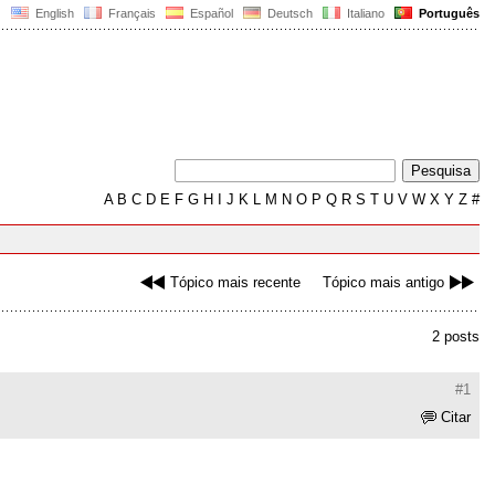
English
Français
Español
Deutsch
Italiano
Português
A
B
C
D
E
F
G
H
I
J
K
L
M
N
O
P
Q
R
S
T
U
V
W
X
Y
Z
#
Tópico mais recente
Tópico mais antigo
2 posts
#1
Citar