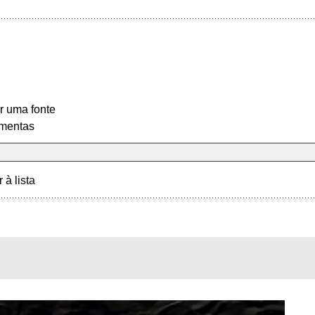
r uma fonte
mentas
r à lista