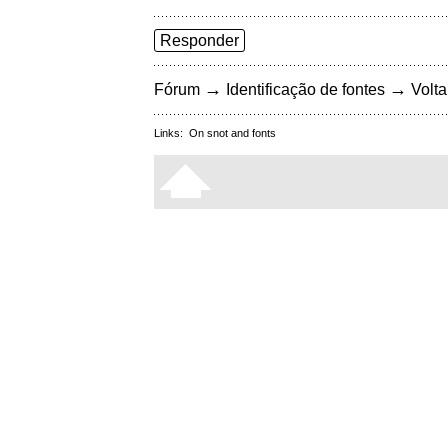
Responder
→
→
Fórum
Identificação de fontes
Volta
Links:
On snot and fonts