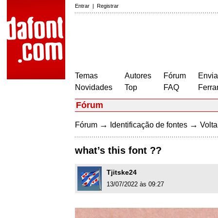
Entrar
|
Registrar
Temas
Autores
Fórum
Envia
Novidades
Top
FAQ
Ferra
Fórum
→
→
Fórum
Identificação de fontes
Volta
what’s this font ??
Tjitske24
13/07/2022 às 09:27