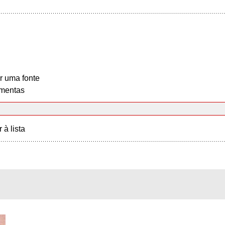
r uma fonte
mentas
r à lista