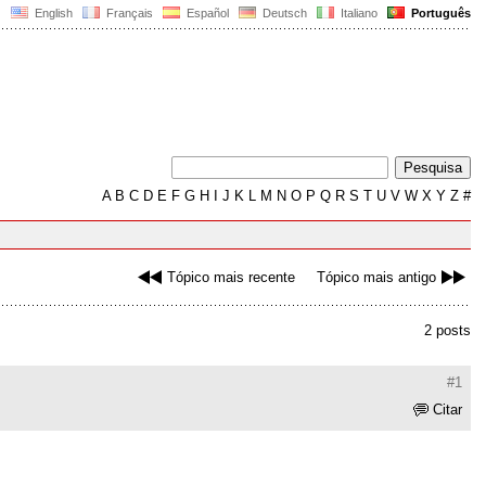
English
Français
Español
Deutsch
Italiano
Português
A
B
C
D
E
F
G
H
I
J
K
L
M
N
O
P
Q
R
S
T
U
V
W
X
Y
Z
#
Tópico mais recente
Tópico mais antigo
2 posts
#1
Citar