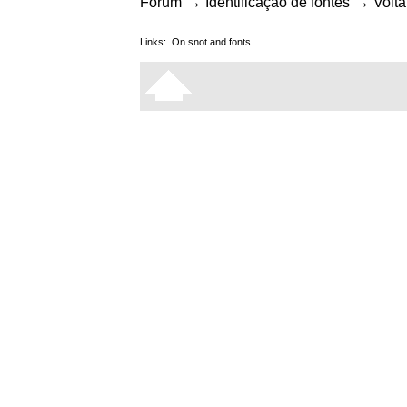
→
→
Fórum
Identificação de fontes
Volta
Links:
On snot and fonts