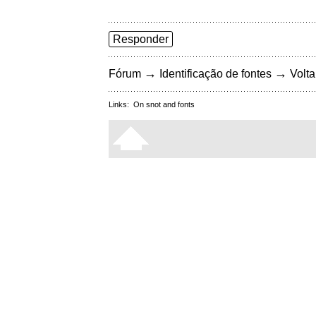
Responder
→
→
Fórum
Identificação de fontes
Volta
Links:
On snot and fonts