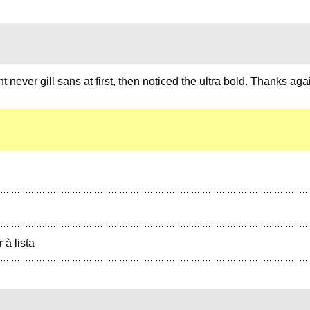
ht never gill sans at first, then noticed the ultra bold. Thanks ag
r à lista