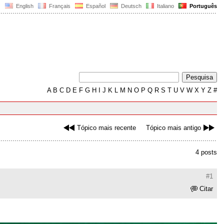
English
Français
Español
Deutsch
Italiano
Português
A
B
C
D
E
F
G
H
I
J
K
L
M
N
O
P
Q
R
S
T
U
V
W
X
Y
Z
#
Tópico mais recente
Tópico mais antigo
4 posts
#1
Citar