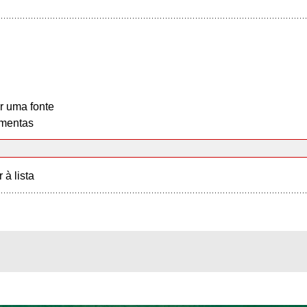
r uma fonte
mentas
r à lista