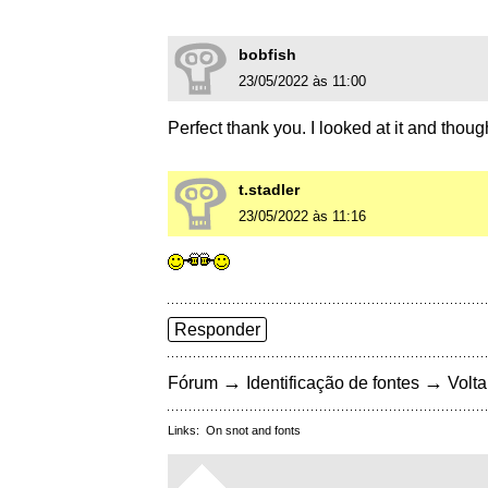
bobfish
23/05/2022 às 11:00
Perfect thank you. I looked at it and thoug
t.stadler
23/05/2022 às 11:16
Responder
→
→
Fórum
Identificação de fontes
Volta
Links:
On snot and fonts