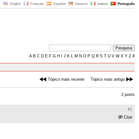
English
Français
Español
Deutsch
Italiano
Português
A
B
C
D
E
F
G
H
I
J
K
L
M
N
O
P
Q
R
S
T
U
V
W
X
Y
Z
#
Tópico mais recente
Tópico mais antigo
2 posts
#1
Citar