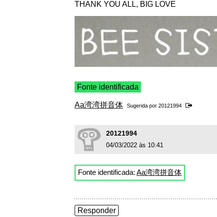
THANK YOU ALL, BIG LOVE
Fonte identificada
Aa湾湾拼音体
Sugerida por
20121994
20121994
04/03/2022 às 10:41
Fonte identificada:
Aa湾湾拼音体
Responder