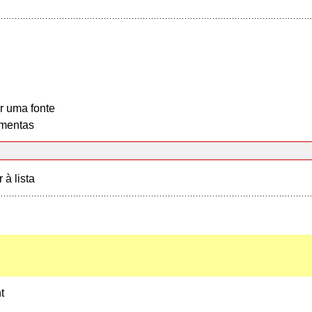
r uma fonte
mentas
r à lista
t