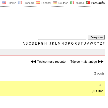
English
Français
Español
Deutsch
Italiano
Português
A
B
C
D
E
F
G
H
I
J
K
L
M
N
O
P
Q
R
S
T
U
V
W
X
Y
Z
#
Tópico mais recente
Tópico mais antigo
2 posts
#1
Citar