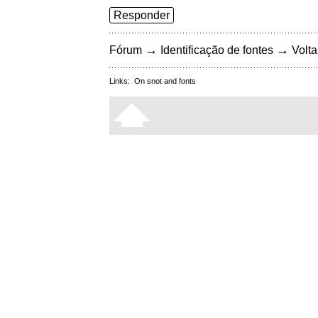
Responder
→
→
Fórum
Identificação de fontes
Volta
Links:
On snot and fonts