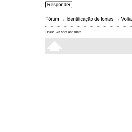
Responder
→
→
Fórum
Identificação de fontes
Volta
Links:
On snot and fonts