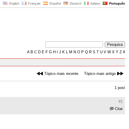
English
Français
Español
Deutsch
Italiano
Português
A
B
C
D
E
F
G
H
I
J
K
L
M
N
O
P
Q
R
S
T
U
V
W
X
Y
Z
#
Tópico mais recente
Tópico mais antigo
1 post
#1
Citar