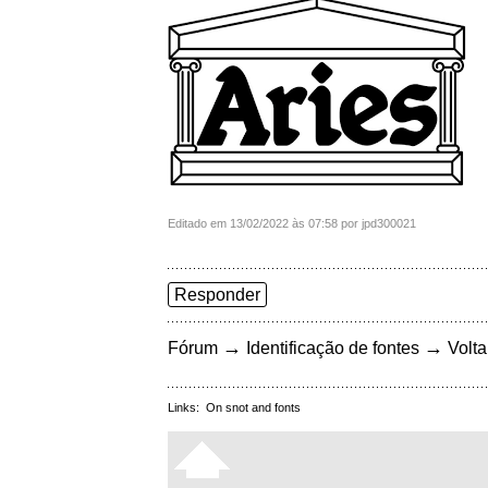
Editado em 13/02/2022 às 07:58 por jpd300021
Responder
→
→
Fórum
Identificação de fontes
Volta
Links:
On snot and fonts