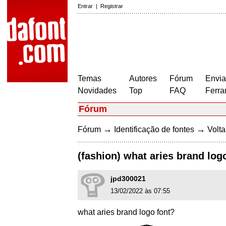
Entrar
|
Registrar
Temas
Autores
Fórum
Envia
Novidades
Top
FAQ
Ferra
Fórum
→
→
Fórum
Identificação de fontes
Volta
(fashion) what aries brand log
jpd300021
13/02/2022 às 07:55
what aries brand logo font?