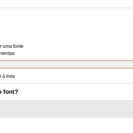
r uma fonte
mentas
r à lista
o font?