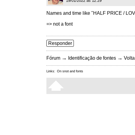
19/01/2022 às 12:29
Names and time like "HALF PRICE / L
=> not a font
Responder
→
→
Fórum
Identificação de fontes
Volta
Links:
On snot and fonts