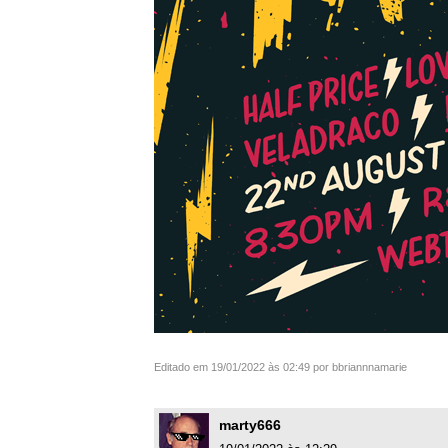
Editado em 19/01/2022 às 02:49 por bbriannnamarie
marty666