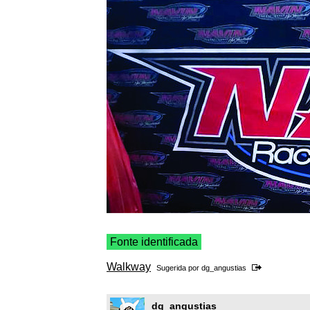
Fonte identificada
Walkway
Sugerida por
dg_angustias
dg_angustias