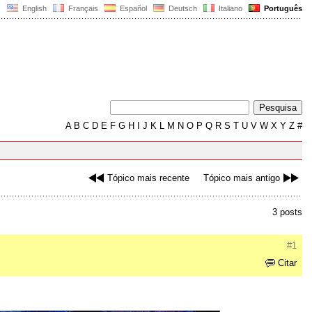
English
Français
Español
Deutsch
Italiano
Português
A
B
C
D
E
F
G
H
I
J
K
L
M
N
O
P
Q
R
S
T
U
V
W
X
Y
Z
#
Tópico mais recente
Tópico mais antigo
3 posts
#1
Citar