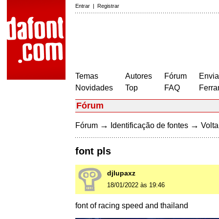
Entrar
|
Registrar
Temas
Autores
Fórum
Envia
Novidades
Top
FAQ
Ferra
Fórum
→
→
Fórum
Identificação de fontes
Volta
font pls
djlupaxz
18/01/2022 às 19:46
font of racing speed and thailand