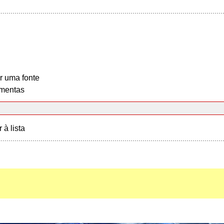
r uma fonte
mentas
r à lista