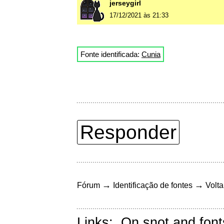
jerseygirl
17/12/2021 às 21:33
Fonte identificada:
Cunia
Responder
→
→
Fórum
Identificação de fontes
Volta
Links:
On snot and font