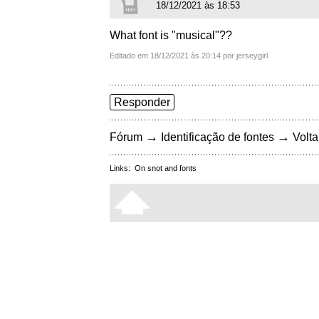
18/12/2021 às 18:53
What font is "musical"??
Editado em 18/12/2021 às 20:14 por jerseygirl
Responder
→
→
Fórum
Identificação de fontes
Volta
Links:
On snot and fonts