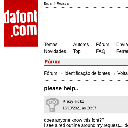
Entrar
|
Registrar
Temas
Autores
Fórum
Envia
Novidades
Top
FAQ
Ferra
Fórum
→
→
Fórum
Identificação de fontes
Volta
please help..
KrazyKickz
18/10/2021 às 20:57
does anyone know this font??
I see a red outline around my request....