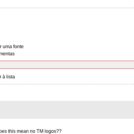
r uma fonte
mentas
r à lista
 does this mean no TM logos??