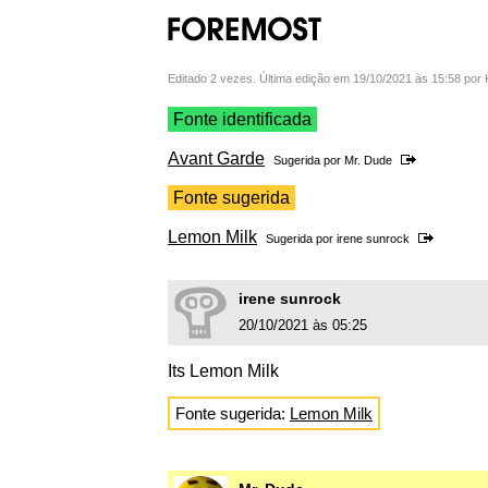
Editado 2 vezes. Última edição em 19/10/2021 às 15:58 por
Fonte identificada
Avant Garde
Sugerida por
Mr. Dude
Fonte sugerida
Lemon Milk
Sugerida por
irene sunrock
irene sunrock
20/10/2021 às 05:25
Its Lemon Milk
Fonte sugerida:
Lemon Milk