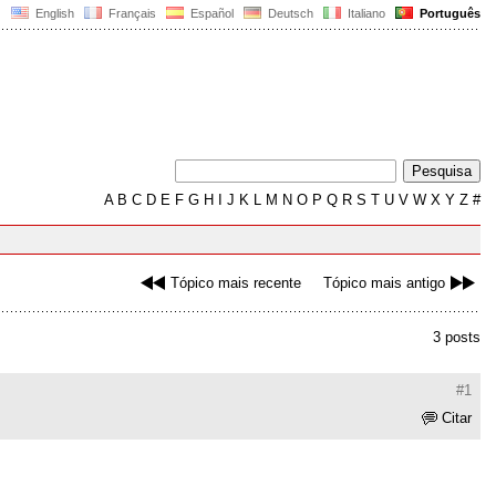
English
Français
Español
Deutsch
Italiano
Português
A
B
C
D
E
F
G
H
I
J
K
L
M
N
O
P
Q
R
S
T
U
V
W
X
Y
Z
#
Tópico mais recente
Tópico mais antigo
3 posts
#1
Citar