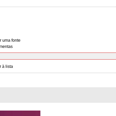
r uma fonte
mentas
r à lista