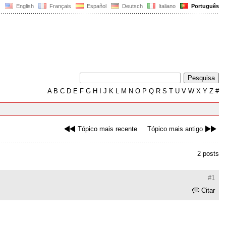
English
Français
Español
Deutsch
Italiano
Português
A
B
C
D
E
F
G
H
I
J
K
L
M
N
O
P
Q
R
S
T
U
V
W
X
Y
Z
#
Tópico mais recente
Tópico mais antigo
2 posts
#1
Citar