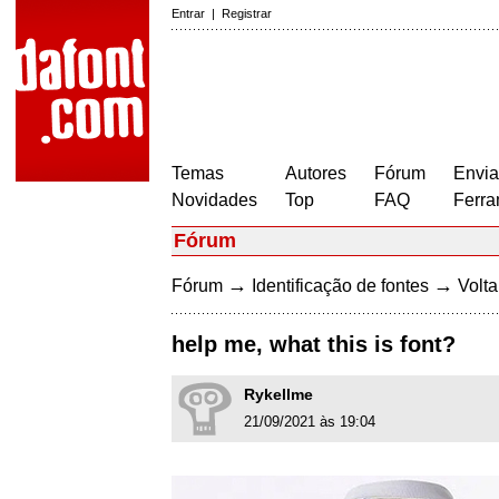
Entrar
|
Registrar
Temas
Autores
Fórum
Envia
Novidades
Top
FAQ
Ferra
Fórum
→
→
Fórum
Identificação de fontes
Volta
help me, what this is font?
Rykellme
21/09/2021 às 19:04