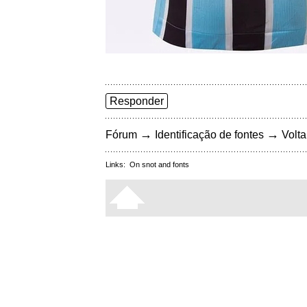
Responder
→
→
Fórum
Identificação de fontes
Volta
Links:
On snot and fonts