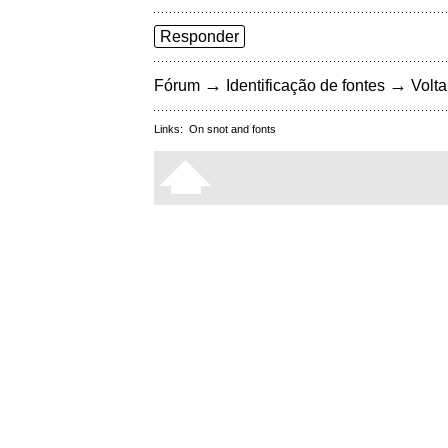
Responder
→
→
Fórum
Identificação de fontes
Volta
Links:
On snot and fonts