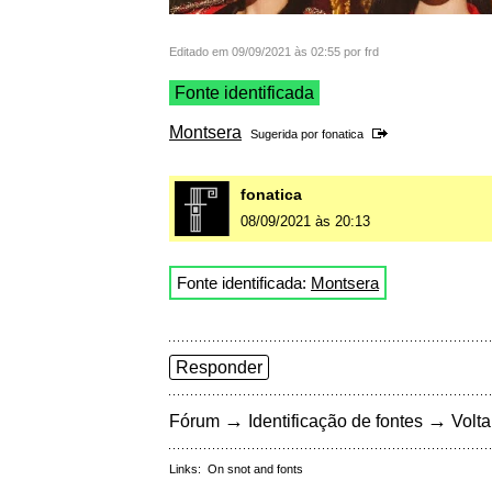
Editado em 09/09/2021 às 02:55 por frd
Fonte identificada
Montsera
Sugerida por
fonatica
fonatica
08/09/2021 às 20:13
Fonte identificada:
Montsera
Responder
→
→
Fórum
Identificação de fontes
Volta
Links:
On snot and fonts