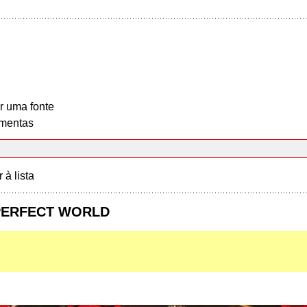
r uma fonte
mentas
r à lista
r PERFECT WORLD