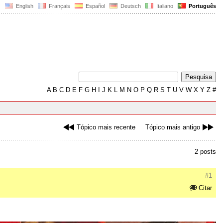
English
Français
Español
Deutsch
Italiano
Português
A
B
C
D
E
F
G
H
I
J
K
L
M
N
O
P
Q
R
S
T
U
V
W
X
Y
Z
#
Tópico mais recente
Tópico mais antigo
2 posts
#1
Citar