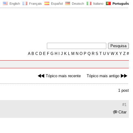
English
Français
Español
Deutsch
Italiano
Português
A
B
C
D
E
F
G
H
I
J
K
L
M
N
O
P
Q
R
S
T
U
V
W
X
Y
Z
#
Tópico mais recente
Tópico mais antigo
1 post
#1
Citar