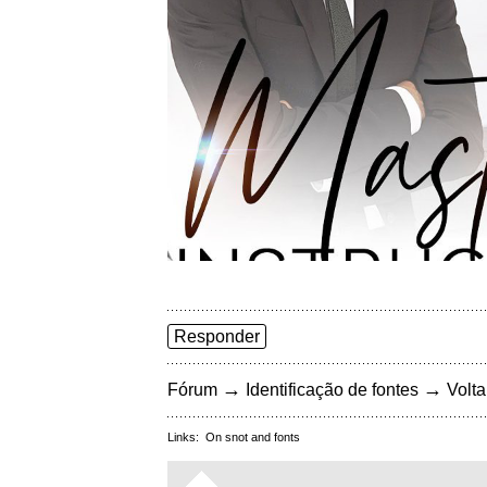
Responder
→
→
Fórum
Identificação de fontes
Volta
Links:
On snot and fonts