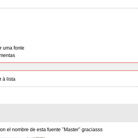
r uma fonte
mentas
r à lista
on el nombre de esta fuente "Master" graciasss