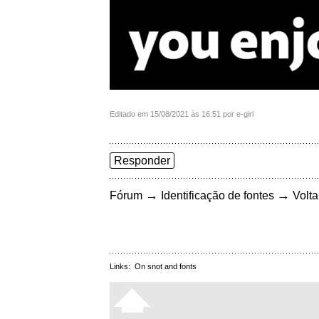
Editado em 15/08/2021 às 16:51 por e-girl
Responder
→
→
Fórum
Identificação de fontes
Volta
Links:
On snot and fonts