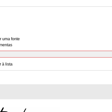
r uma fonte
mentas
r à lista