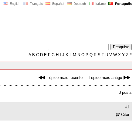
English
Français
Español
Deutsch
Italiano
Português
A
B
C
D
E
F
G
H
I
J
K
L
M
N
O
P
Q
R
S
T
U
V
W
X
Y
Z
#
Tópico mais recente
Tópico mais antigo
3 posts
#1
Citar