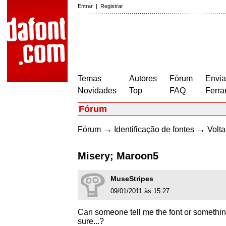
Entrar
|
Registrar
Temas
Autores
Fórum
Envia
Novidades
Top
FAQ
Ferra
Fórum
→
→
Fórum
Identificação de fontes
Volta
Misery; Maroon5
MuseStripes
09/01/2011 às 15:27
Can someone tell me the font or something s
sure...?