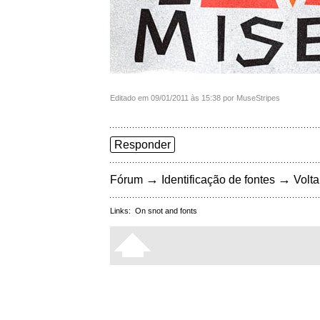
Editado em 09/01/2011 às 15:38 por MuseStripes
Responder
→
→
Fórum
Identificação de fontes
Volta
Links:
On snot and fonts