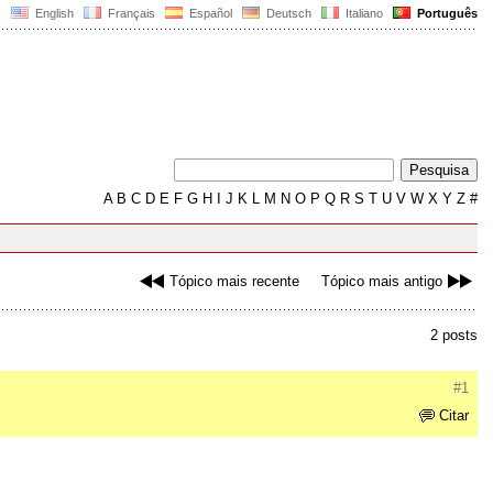
English
Français
Español
Deutsch
Italiano
Português
A
B
C
D
E
F
G
H
I
J
K
L
M
N
O
P
Q
R
S
T
U
V
W
X
Y
Z
#
Tópico mais recente
Tópico mais antigo
2 posts
#1
Citar