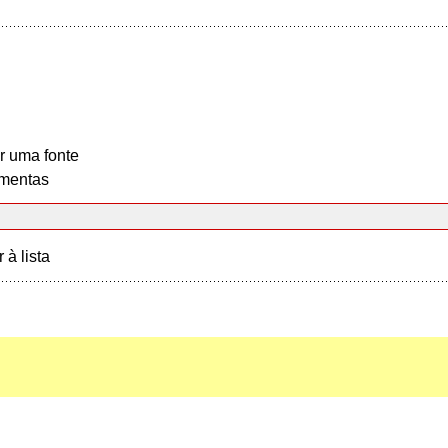
r uma fonte
mentas
r à lista